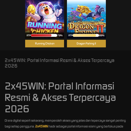
RTP
79%
RTP
89%
Running Chicken
Dragon Fishing II
2x45WIN: Portal Informasi Resmi & Akses Terpercaya
2026
2x45WIN: Portal Informasi
Resmi & Akses Terpercaya
2026
Di era digital seperti sekarang, memperoleh akses yang jelas dan tepercaya sangat penting
bagi setiap pengguna.
2x45WIN
hadir sebagai portal informasi resmi yang berfokus pada