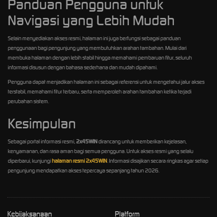
Panduan Pengguna untuk
Navigasi yang Lebih Mudah
Selain menyediakan akses resmi, halaman ini juga berfungsi sebagai panduan
penggunaan bagi pengunjung yang membutuhkan arahan tambahan. Mulai dari
membuka halaman dengan lebih stabil hingga memahami pembaruan fitur, seluruh
informasi disusun dengan bahasa sederhana dan mudah dipahami.
Pengguna dapat menjadikan halaman ini sebagai referensi untuk mengetahui jalur akses
terstabil, memahami fitur terbaru, serta memperoleh arahan tambahan ketika terjadi
perubahan sistem.
Kesimpulan
Sebagai portal informasi resmi,
2x45WIN
dirancang untuk memberikan kejelasan,
kenyamanan, dan rasa aman bagi semua pengguna. Untuk akses resmi yang selalu
diperbarui, kunjungi
halaman resmi 2x45WIN
. Informasi disajikan secara ringkas agar setiap
pengunjung mendapatkan akses tepercaya sepanjang tahun 2026.
Kebijaksanaan
Platform