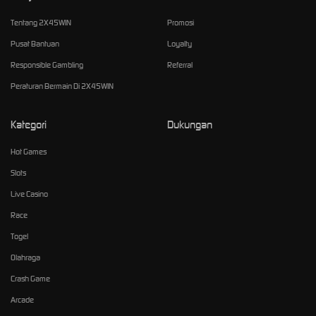
Tentang 2X45WIN
Promosi
Pusat Bantuan
Loyalty
Responsible Gambling
Referral
Peraturan Bermain Di 2X45WIN
Kategori
Dukungan
Hot Games
Slots
Live Casino
Race
Togel
Olahraga
Crash Game
Arcade