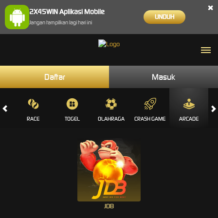
×
2X45WIN Aplikasi Mobile
UNDUH
Jangan tampilkan lagi hari ini
Daftar
Masuk
SINO
RACE
TOGEL
OLAHRAGA
CRASH GAME
ARCADE
JDB