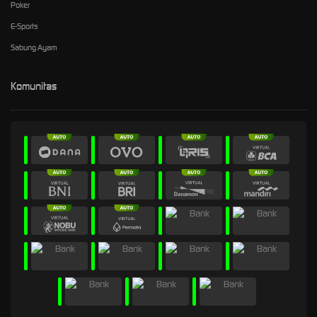
Poker
E-Sports
Sabung Ayam
Komunitas