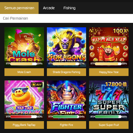
Semua permainan
Arcade
Fishing
RTP
84%
RTP
87%
RTP
88%
Mole Crash
Shade Dragons Fishing
Happy New Year
RTP
80%
RTP
94%
RTP
90%
Piggy Bank TapTap
Fighter Fire
Super Super Fruit