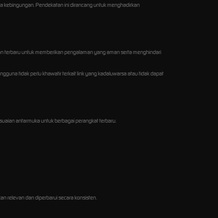
a kebingungan. Pendekatan ini dirancang untuk menghadirkan
aian terbaru untuk memberikan pengalaman yang aman serta menghindari
guna tidak perlu khawatir terkait link yang kadaluwarsa atau tidak dapat
aian antarmuka untuk berbagai perangkat terbaru.
n relevan dan diperbarui secara konsisten.