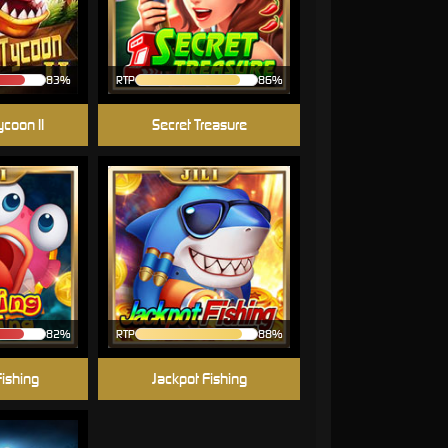
83%
RTP
86%
ycoon II
Secret Treasure
82%
RTP
88%
ishing
Jackpot Fishing