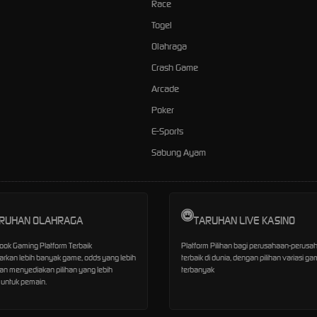
Race
Togel
Olahraga
Crash Game
Arcade
Poker
E-Sports
Sabung Ayam
RUHAN OLAHRAGA
TARUHAN LIVE KASINO
ook Gaming Platform Terbaik
Platform Pilihan bagi perusahaan-perusa
kan lebih banyak game, odds yang lebih
terbaik di dunia, dengan pilihan variasi g
 dan menyediakan pilihan yang lebih
terbanyak
untuk pemain.