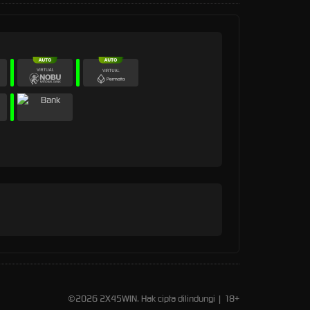
©2026 2X45WIN. Hak cipta dilindungi | 18+