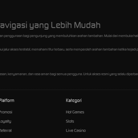
avigasi yang Lebih Mudah
nduan penggunaan bagi pengunjung yang membutuhkan arahan tambahan. Mulai dari membuka hala
jalur akses terstabil, memahami fitur terbaru, serta memperoleh arahan tambahan ketika terjadi 
asan, kenyamanan, dan rasa aman bagi semua pengguna. Untuk akses resmi yang selalu diperbaru
Platform
Kategori
Promosi
Hot Games
Loyalty
Slots
Referral
Live Casino