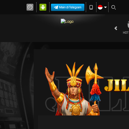
Main di Telegram
HOT