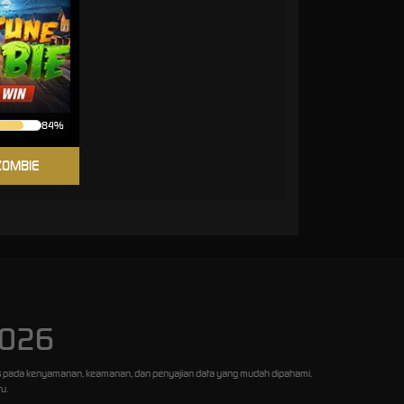
84%
ZOMBIE
2026
okus pada kenyamanan, keamanan, dan penyajian data yang mudah dipahami.
u.