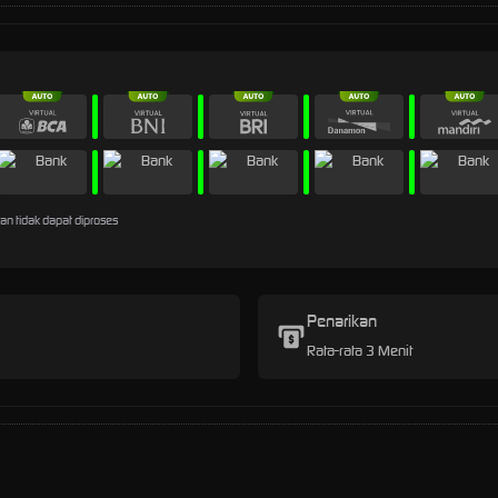
an tidak dapat diproses
Penarikan
Rata-rata 3 Menit