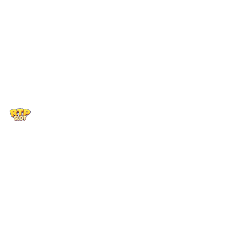
berbagai
macam
permainan
kasino dan
permainan
dealer
berkualitas
untuk
memenuhi
kebutuhan
setiap pemain.
Pemain dapat
menikmati
permainan
UNDUH
APLIKASI
seperti
PERMAINAN
Baccarat,
Roulette, Sic