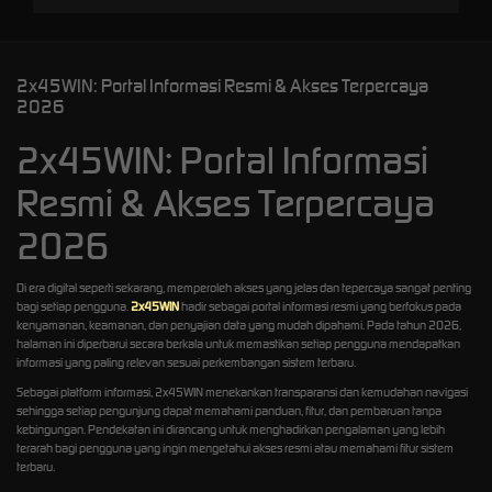
2x45WIN: Portal Informasi Resmi & Akses Terpercaya
2026
2x45WIN: Portal Informasi
Resmi & Akses Terpercaya
2026
Di era digital seperti sekarang, memperoleh akses yang jelas dan tepercaya sangat penting
bagi setiap pengguna.
2x45WIN
hadir sebagai portal informasi resmi yang berfokus pada
kenyamanan, keamanan, dan penyajian data yang mudah dipahami. Pada tahun 2026,
halaman ini diperbarui secara berkala untuk memastikan setiap pengguna mendapatkan
informasi yang paling relevan sesuai perkembangan sistem terbaru.
Sebagai platform informasi, 2x45WIN menekankan transparansi dan kemudahan navigasi
sehingga setiap pengunjung dapat memahami panduan, fitur, dan pembaruan tanpa
kebingungan. Pendekatan ini dirancang untuk menghadirkan pengalaman yang lebih
terarah bagi pengguna yang ingin mengetahui akses resmi atau memahami fitur sistem
terbaru.