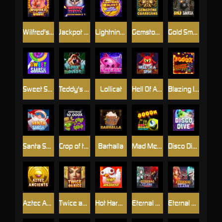
Wilfred's Wheel
Jackpot Heist: Daylight Robbery
Lightning Blitz: Supercharged
Gemstone Guardians
Gold Smash
Sweet Smash
Teddy's Quest
Lollicat
Hell Of A Spin
Blazing Inferno Chaos Reels
Santa Smash
Crop of the Dead
Barhalla
Mad Melons Chaos Reels
Disco Dive
Aztec Ancients
Twice as Nice
Hot Harvest
Eternal Clash Reloaded
Eternal Clash