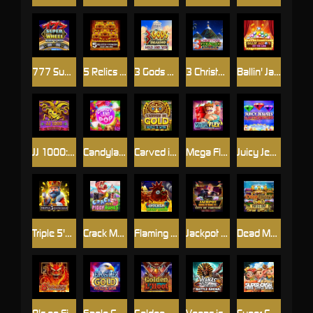
777 Super Wheel: Hold & Win
5 Relics of Power: Hold & Win
3 Gods Unleashed: Hold & Win
3 Christmas Pyramids: Hold & Win
Ballin' Jackpots Hit The Line
JJ 1000: Hold & Win
Candyland Pop
Carved in Gold: Hold & Win
Mega Flex: Hold & Win
Juicy Jewels Supercharged
Triple 5's: Supercharged
Crack More Piggy Banks
Flaming Chicken: Highway Hazard
Jackpot District: City of Fortune
Dead Man's Gold: Hold & Win