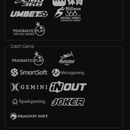
Crash Game