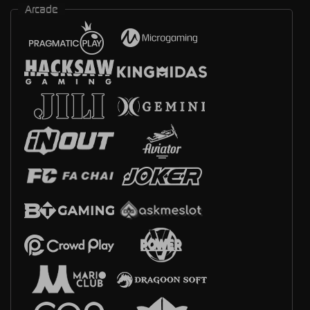
Arcade