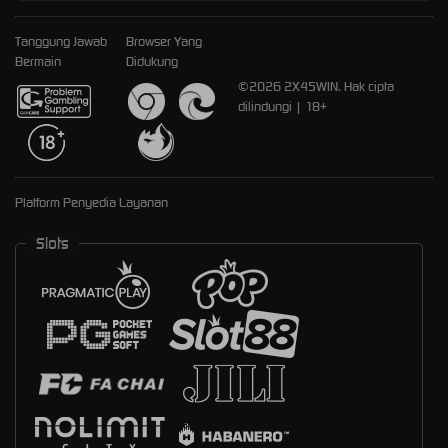
Tanggung Jawab
Browser Yang
Bermain
Didukung
©2026 2X45WIN. Hak cipta
dilindungi | 18+
Platform Penyedia Layanan
Slots