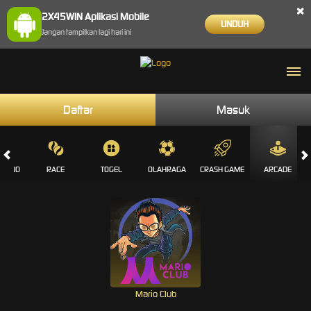
×
2X45WIN Aplikasi Mobile
UNDUH
Jangan tampilkan lagi hari ini
Daftar
Masuk
CASINO
RACE
TOGEL
OLAHRAGA
CRASH GAME
ARCADE
Mario Club