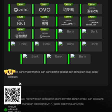
* Selama bank maintenance dan bank offline deposit dan penarikan tidak dapat
diproses
©2026 2X45WIN menawarkan berbagai macam provider pilihan terbaik dan didukung
oleh Layanan Pelanggan profesional 24/7 yang siap melayani Anda.
UNDUH
APLIKASI