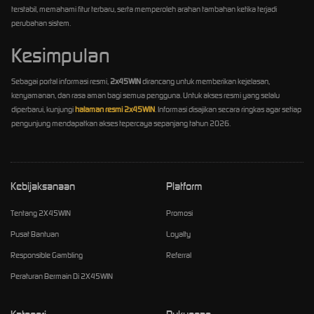
terstabil, memahami fitur terbaru, serta memperoleh arahan tambahan ketika terjadi
perubahan sistem.
Kesimpulan
Sebagai portal informasi resmi,
2x45WIN
dirancang untuk memberikan kejelasan,
kenyamanan, dan rasa aman bagi semua pengguna. Untuk akses resmi yang selalu
diperbarui, kunjungi
halaman resmi 2x45WIN
. Informasi disajikan secara ringkas agar setiap
pengunjung mendapatkan akses tepercaya sepanjang tahun 2026.
Kebijaksanaan
Platform
Tentang 2X45WIN
Promosi
Pusat Bantuan
Loyalty
Responsible Gambling
Referral
Peraturan Bermain Di 2X45WIN