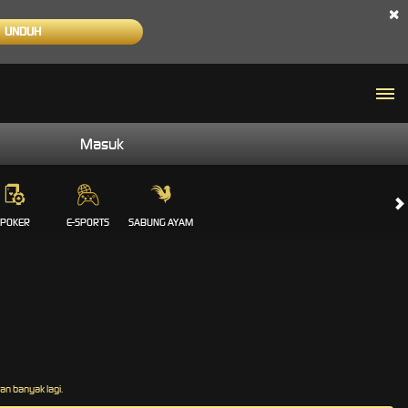
×
UNDUH
Masuk
POKER
E-SPORTS
SABUNG AYAM
an banyak lagi.