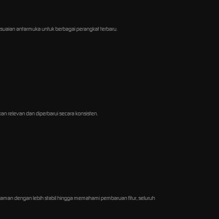
uaian antarmuka untuk berbagai perangkat terbaru.
an relevan dan diperbarui secara konsisten.
man dengan lebih stabil hingga memahami pembaruan fitur, seluruh