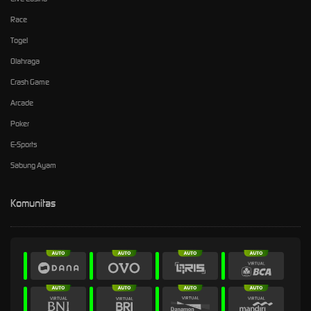
Race
Togel
Olahraga
Crash Game
Arcade
Poker
E-Sports
Sabung Ayam
Komunitas