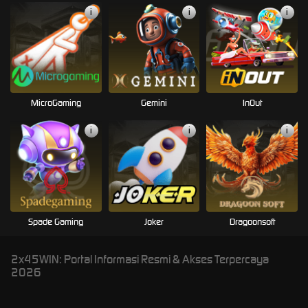
i
i
i
MicroGaming
Gemini
InOut
i
i
i
Spade Gaming
Joker
Dragoonsoft
2x45WIN: Portal Informasi Resmi & Akses Terpercaya
2026