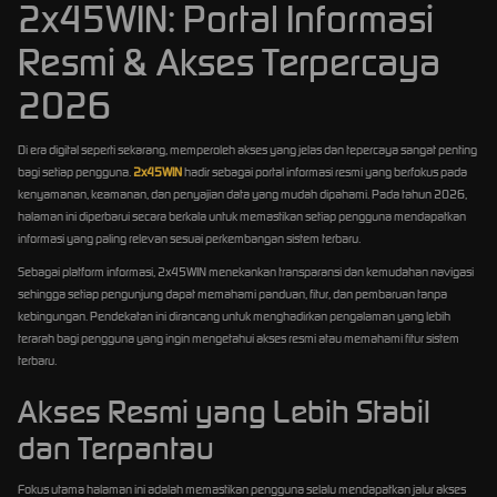
2x45WIN: Portal Informasi
Resmi & Akses Terpercaya
2026
Di era digital seperti sekarang, memperoleh akses yang jelas dan tepercaya sangat penting
bagi setiap pengguna.
2x45WIN
hadir sebagai portal informasi resmi yang berfokus pada
kenyamanan, keamanan, dan penyajian data yang mudah dipahami. Pada tahun 2026,
halaman ini diperbarui secara berkala untuk memastikan setiap pengguna mendapatkan
informasi yang paling relevan sesuai perkembangan sistem terbaru.
Sebagai platform informasi, 2x45WIN menekankan transparansi dan kemudahan navigasi
sehingga setiap pengunjung dapat memahami panduan, fitur, dan pembaruan tanpa
kebingungan. Pendekatan ini dirancang untuk menghadirkan pengalaman yang lebih
terarah bagi pengguna yang ingin mengetahui akses resmi atau memahami fitur sistem
terbaru.
Akses Resmi yang Lebih Stabil
dan Terpantau
Fokus utama halaman ini adalah memastikan pengguna selalu mendapatkan jalur akses