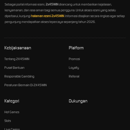
Sebagai portal informasi resmi,
2x45WIN
dirancang untuk memberikan kejelasan,
kenyamanan, dan rasa aman bagi semua pengguna. Untuk akses resmi yang selalu
diperbarui, kunjungi
halaman resmi 2x45WIN
. Informasi disajikan secara ringkas agar setiap
pengunjung mendapatkan akses tepercaya sepanjang tahun 2026.
Kebijaksanaan
Platform
Tentang 2X45WIN
Promosi
Pusat Bantuan
Loyalty
Responsible Gambling
Referral
Peraturan Bermain Di 2X45WIN
Kategori
Dukungan
Hot Games
Slots
Live Casino