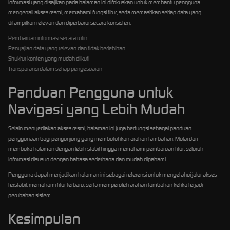
Informasi yang disajikan pada halaman ini difokuskan untuk membantu pengguna
mengenali akses resmi, memahami fungsi fitur, serta memastikan setiap data yang
ditampilkan relevan dan diperbarui secara konsisten.
Pembaruan informasi secara rutin
Penyajian data yang relevan dan tidak berlebihan
Struktur konten yang mudah diikuti
Transparansi dalam setiap penyesuaian
Panduan Pengguna untuk
Navigasi yang Lebih Mudah
Selain menyediakan akses resmi, halaman ini juga berfungsi sebagai panduan
penggunaan bagi pengunjung yang membutuhkan arahan tambahan. Mulai dari
membuka halaman dengan lebih stabil hingga memahami pembaruan fitur, seluruh
informasi disusun dengan bahasa sederhana dan mudah dipahami.
Pengguna dapat menjadikan halaman ini sebagai referensi untuk mengetahui jalur akses
terstabil, memahami fitur terbaru, serta memperoleh arahan tambahan ketika terjadi
perubahan sistem.
Kesimpulan