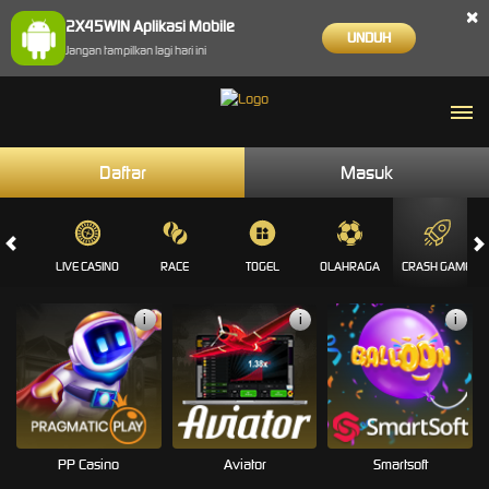
×
2X45WIN Aplikasi Mobile
UNDUH
Jangan tampilkan lagi hari ini
Daftar
Masuk
OTS
LIVE CASINO
RACE
TOGEL
OLAHRAGA
CRASH GAME
i
i
i
PP Casino
Aviator
Smartsoft