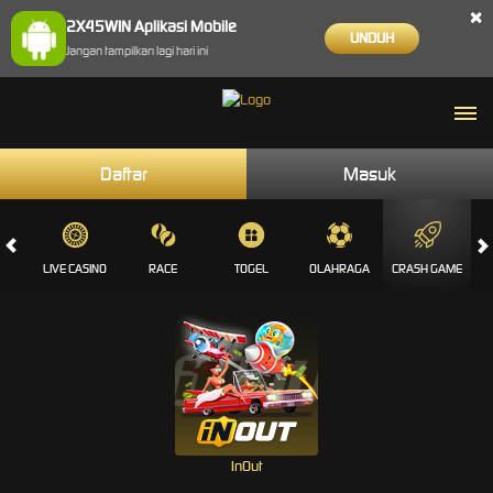
×
2X45WIN Aplikasi Mobile
UNDUH
Jangan tampilkan lagi hari ini
Daftar
Masuk
S
LIVE CASINO
RACE
TOGEL
OLAHRAGA
CRASH GAME
InOut