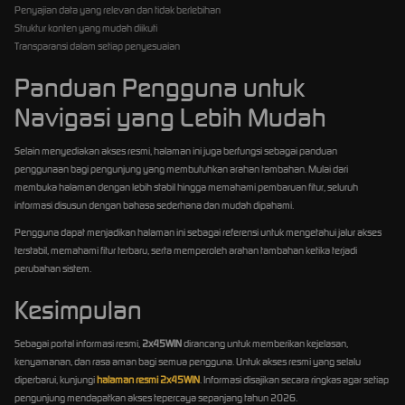
Penyajian data yang relevan dan tidak berlebihan
Struktur konten yang mudah diikuti
Transparansi dalam setiap penyesuaian
Panduan Pengguna untuk
Navigasi yang Lebih Mudah
Selain menyediakan akses resmi, halaman ini juga berfungsi sebagai panduan
penggunaan bagi pengunjung yang membutuhkan arahan tambahan. Mulai dari
membuka halaman dengan lebih stabil hingga memahami pembaruan fitur, seluruh
informasi disusun dengan bahasa sederhana dan mudah dipahami.
Pengguna dapat menjadikan halaman ini sebagai referensi untuk mengetahui jalur akses
terstabil, memahami fitur terbaru, serta memperoleh arahan tambahan ketika terjadi
perubahan sistem.
Kesimpulan
Sebagai portal informasi resmi,
2x45WIN
dirancang untuk memberikan kejelasan,
kenyamanan, dan rasa aman bagi semua pengguna. Untuk akses resmi yang selalu
diperbarui, kunjungi
halaman resmi 2x45WIN
. Informasi disajikan secara ringkas agar setiap
pengunjung mendapatkan akses tepercaya sepanjang tahun 2026.