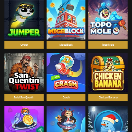
Jumper
MegaBlock
Topo Mole
Twist San Quentin
Crash
Chicken Banana