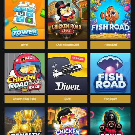
Tower
Chicken Road Gold
Fish Road
Chicken Road Race
Diver
Fish Boom