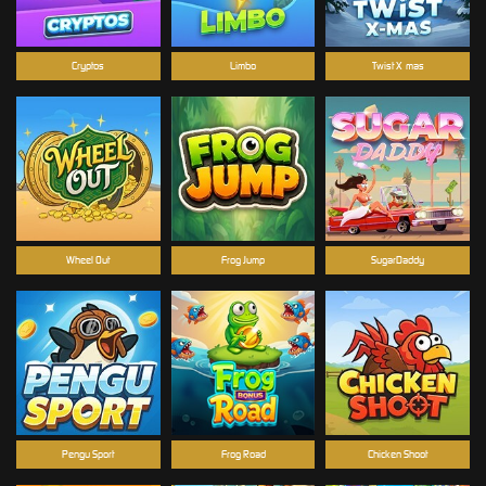
Cryptos
Limbo
Twist X-mas
Wheel Out
Frog Jump
SugarDaddy
Pengu Sport
Frog Road
Chicken Shoot