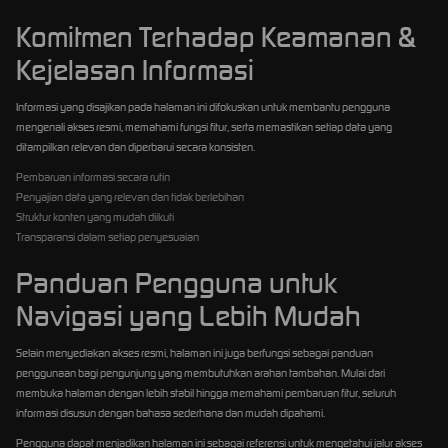
Komitmen Terhadap Keamanan &
Kejelasan Informasi
Informasi yang disajikan pada halaman ini difokuskan untuk membantu pengguna
mengenali akses resmi, memahami fungsi fitur, serta memastikan setiap data yang
ditampilkan relevan dan diperbarui secara konsisten.
Pembaruan informasi secara rutin
Penyajian data yang relevan dan tidak berlebihan
Struktur konten yang mudah diikuti
Transparansi dalam setiap penyesuaian
Panduan Pengguna untuk
Navigasi yang Lebih Mudah
Selain menyediakan akses resmi, halaman ini juga berfungsi sebagai panduan
penggunaan bagi pengunjung yang membutuhkan arahan tambahan. Mulai dari
membuka halaman dengan lebih stabil hingga memahami pembaruan fitur, seluruh
informasi disusun dengan bahasa sederhana dan mudah dipahami.
Pengguna dapat menjadikan halaman ini sebagai referensi untuk mengetahui jalur akses