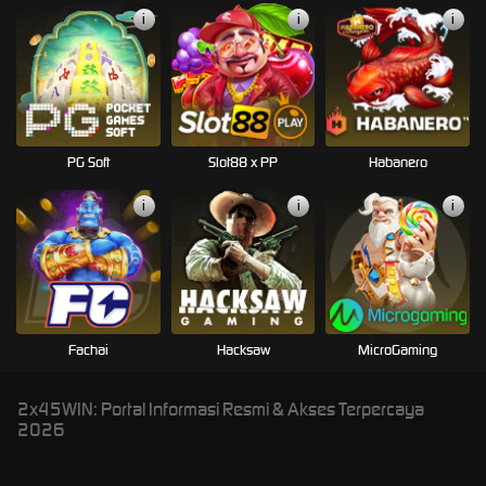
i
i
i
PG Soft
Slot88 x PP
Habanero
i
i
i
Fachai
Hacksaw
MicroGaming
2x45WIN: Portal Informasi Resmi & Akses Terpercaya
2026