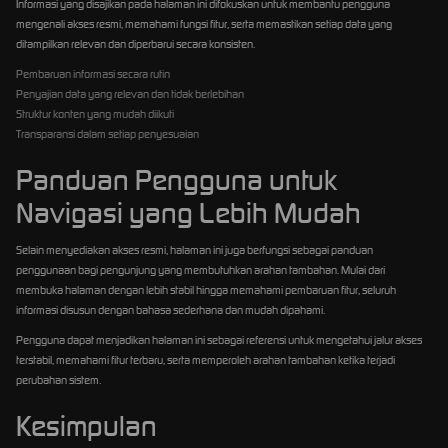
Informasi yang disajikan pada halaman ini difokuskan untuk membantu pengguna
mengenali akses resmi, memahami fungsi fitur, serta memastikan setiap data yang
ditampilkan relevan dan diperbarui secara konsisten.
Pembaruan informasi secara rutin
Penyajian data yang relevan dan tidak berlebihan
Struktur konten yang mudah diikuti
Transparansi dalam setiap penyesuaian
Panduan Pengguna untuk
Navigasi yang Lebih Mudah
Selain menyediakan akses resmi, halaman ini juga berfungsi sebagai panduan
penggunaan bagi pengunjung yang membutuhkan arahan tambahan. Mulai dari
membuka halaman dengan lebih stabil hingga memahami pembaruan fitur, seluruh
informasi disusun dengan bahasa sederhana dan mudah dipahami.
Pengguna dapat menjadikan halaman ini sebagai referensi untuk mengetahui jalur akses
terstabil, memahami fitur terbaru, serta memperoleh arahan tambahan ketika terjadi
perubahan sistem.
Kesimpulan