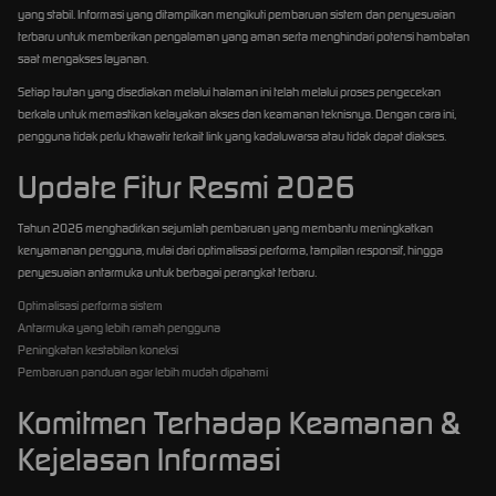
yang stabil. Informasi yang ditampilkan mengikuti pembaruan sistem dan penyesuaian
terbaru untuk memberikan pengalaman yang aman serta menghindari potensi hambatan
saat mengakses layanan.
Setiap tautan yang disediakan melalui halaman ini telah melalui proses pengecekan
berkala untuk memastikan kelayakan akses dan keamanan teknisnya. Dengan cara ini,
pengguna tidak perlu khawatir terkait link yang kadaluwarsa atau tidak dapat diakses.
Update Fitur Resmi 2026
Tahun 2026 menghadirkan sejumlah pembaruan yang membantu meningkatkan
kenyamanan pengguna, mulai dari optimalisasi performa, tampilan responsif, hingga
penyesuaian antarmuka untuk berbagai perangkat terbaru.
Optimalisasi performa sistem
Antarmuka yang lebih ramah pengguna
Peningkatan kestabilan koneksi
Pembaruan panduan agar lebih mudah dipahami
Komitmen Terhadap Keamanan &
Kejelasan Informasi