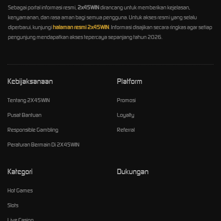
Sebagai portal informasi resmi,
2x45WIN
dirancang untuk memberikan kejelasan,
kenyamanan, dan rasa aman bagi semua pengguna. Untuk akses resmi yang selalu
diperbarui, kunjungi
halaman resmi 2x45WIN
. Informasi disajikan secara ringkas agar setiap
pengunjung mendapatkan akses tepercaya sepanjang tahun 2026.
Kebijaksanaan
Platform
Tentang 2X45WIN
Promosi
Pusat Bantuan
Loyalty
Responsible Gambling
Referral
Peraturan Bermain Di 2X45WIN
Kategori
Dukungan
Hot Games
Slots
Live Casino