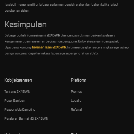
terstabil, memahami fitur terbaru, serta memperoleh arahan tambahan ketika terjadi
perubahan sistem.
Kesimpulan
Sebagai portal informasi resmi,
2x45WIN
dirancang untuk memberikan kejelasan,
kenyamanan, dan rasa aman bagi semua pengguna. Untuk akses resmi yang selalu
diperbarui, kunjungi
halaman resmi 2x45WIN
. Informasi disajikan secara ringkas agar setiap
pengunjung mendapatkan akses tepercaya sepanjang tahun 2026.
Kebijaksanaan
Platform
Tentang 2X45WIN
Promosi
Pusat Bantuan
Loyalty
Responsible Gambling
Referral
Peraturan Bermain Di 2X45WIN