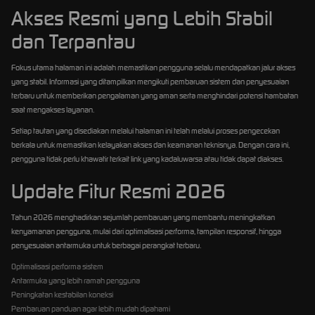
Akses Resmi yang Lebih Stabil
dan Terpantau
Fokus utama halaman ini adalah memastikan pengguna selalu mendapatkan jalur akses
yang stabil. Informasi yang ditampilkan mengikuti pembaruan sistem dan penyesuaian
terbaru untuk memberikan pengalaman yang aman serta menghindari potensi hambatan
saat mengakses layanan.
Setiap tautan yang disediakan melalui halaman ini telah melalui proses pengecekan
berkala untuk memastikan kelayakan akses dan keamanan teknisnya. Dengan cara ini,
pengguna tidak perlu khawatir terkait link yang kadaluwarsa atau tidak dapat diakses.
Update Fitur Resmi 2026
Tahun 2026 menghadirkan sejumlah pembaruan yang membantu meningkatkan
kenyamanan pengguna, mulai dari optimalisasi performa, tampilan responsif, hingga
penyesuaian antarmuka untuk berbagai perangkat terbaru.
Optimalisasi performa sistem
Antarmuka yang lebih ramah pengguna
Peningkatan kestabilan koneksi
Pembaruan panduan agar lebih mudah dipahami