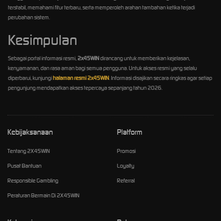
terstabil, memahami fitur terbaru, serta memperoleh arahan tambahan ketika terjadi
perubahan sistem.
Kesimpulan
Sebagai portal informasi resmi,
2x45WIN
dirancang untuk memberikan kejelasan,
kenyamanan, dan rasa aman bagi semua pengguna. Untuk akses resmi yang selalu
diperbarui, kunjungi
halaman resmi 2x45WIN
. Informasi disajikan secara ringkas agar setiap
pengunjung mendapatkan akses tepercaya sepanjang tahun 2026.
Kebijaksanaan
Platform
Tentang 2X45WIN
Promosi
Pusat Bantuan
Loyalty
Responsible Gambling
Referral
Peraturan Bermain Di 2X45WIN