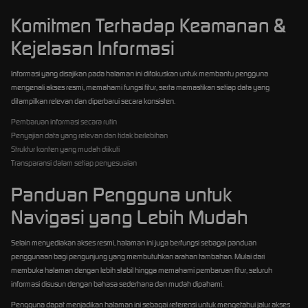
Komitmen Terhadap Keamanan &
Kejelasan Informasi
Informasi yang disajikan pada halaman ini difokuskan untuk membantu pengguna
mengenali akses resmi, memahami fungsi fitur, serta memastikan setiap data yang
ditampilkan relevan dan diperbarui secara konsisten.
Pembaruan informasi secara rutin
Penyajian data yang relevan dan tidak berlebihan
Struktur konten yang mudah diikuti
Transparansi dalam setiap penyesuaian
Panduan Pengguna untuk
Navigasi yang Lebih Mudah
Selain menyediakan akses resmi, halaman ini juga berfungsi sebagai panduan
penggunaan bagi pengunjung yang membutuhkan arahan tambahan. Mulai dari
membuka halaman dengan lebih stabil hingga memahami pembaruan fitur, seluruh
informasi disusun dengan bahasa sederhana dan mudah dipahami.
Pengguna dapat menjadikan halaman ini sebagai referensi untuk mengetahui jalur akses