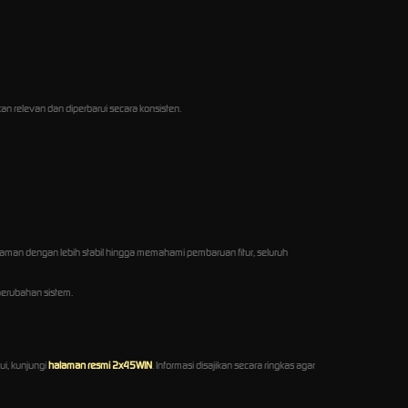
n relevan dan diperbarui secara konsisten.
man dengan lebih stabil hingga memahami pembaruan fitur, seluruh
perubahan sistem.
i, kunjungi
halaman resmi 2x45WIN
. Informasi disajikan secara ringkas agar