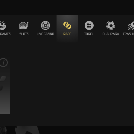
 GAMES
SLOTS
LIVE CASINO
RACE
TOGEL
OLAHRAGA
CRASH
i