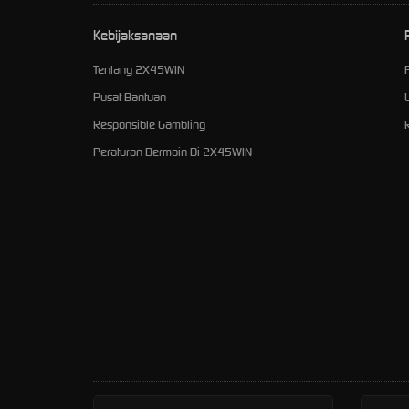
Kebijaksanaan
Tentang 2X45WIN
Pusat Bantuan
Responsible Gambling
Peraturan Bermain Di 2X45WIN