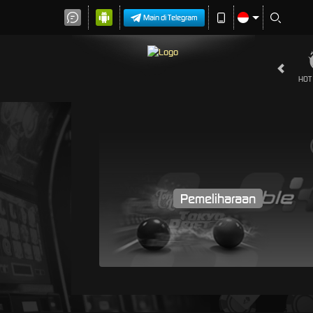
Main di Telegram
HOT