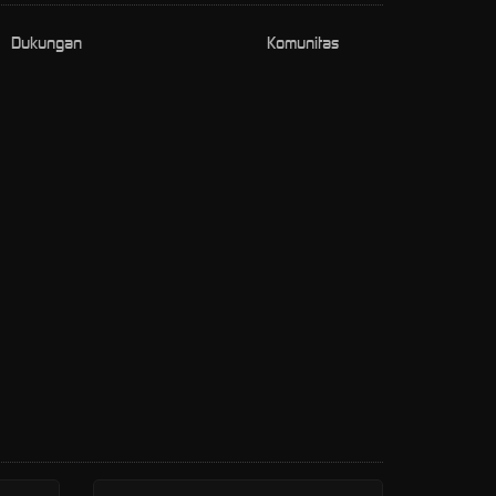
Dukungan
Komunitas