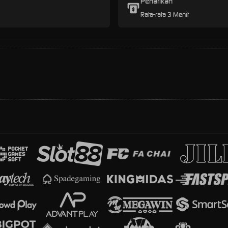
Penarikan
Rata-rata 3 Menit