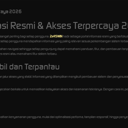
rcaya 2026
asi Resmi & Akses Terpercaya 
a sangat penting bagi setiap pengguna.
2x45WIN
hadir sebagai portal informasi resmi yang berf
 setiap pengguna mendapatkan informasi yang paling relevan sesuai perkembangan sistem terbar
ahan navigasi sehingga setiap pengunjung dapat memahami panduan, fitur, dan pembaruan tanp
 resmi atau memahami fitur sistem terbaru.
bil dan Terpantau
jalur akses yang stabil. Informasi yang ditampilkan mengikuti pembaruan sistem dan penyesu
ngecekan berkala untuk memastikan kelayakan akses dan keamanan teknisnya. Dengan cara ini, peng
 kenyamanan pengguna, mulai dari optimalisasi performa, tampilan responsif, hingga penyesu