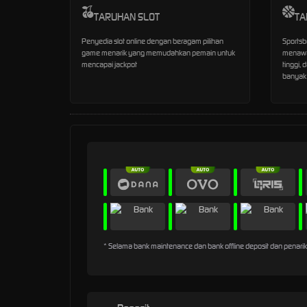
TARUHAN SLOT
TA
Penyedia slot online dengan beragam pilihan
Sportsb
game menarik yang memudahkan pemain untuk
menawar
mencapai jackpot
tinggi,
banyak 
* Selama bank maintenance dan bank offline deposit dan penarik