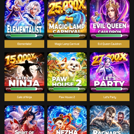
RTP
95%
RTP
98%
RTP
95%
Elementalist
Magic Lamp Carnival
Evil Queen Cauldron
RTP
95%
RTP
95%
RTP
96%
Gate of Ninja
Paw House 2
Let's Party