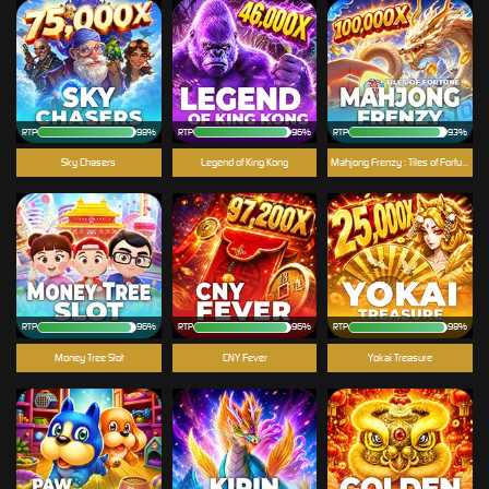
RTP
98%
RTP
96%
RTP
93%
Sky Chasers
Legend of King Kong
Mahjong Frenzy : Tiles of Fortunes
RTP
96%
RTP
96%
RTP
98%
Money Tree Slot
CNY Fever
Yokai Treasure