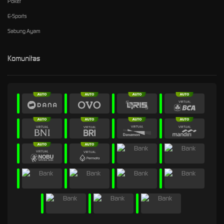
Poker
E-Sports
Sabung Ayam
Komunitas