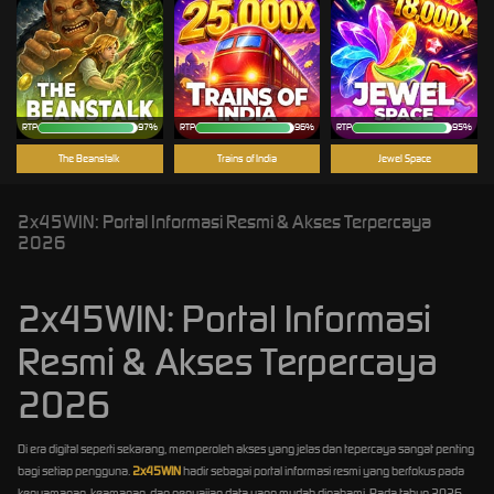
RTP
97%
RTP
96%
RTP
95%
The Beanstalk
Trains of India
Jewel Space
2x45WIN: Portal Informasi Resmi & Akses Terpercaya
2026
2x45WIN: Portal Informasi
Resmi & Akses Terpercaya
2026
Di era digital seperti sekarang, memperoleh akses yang jelas dan tepercaya sangat penting
bagi setiap pengguna.
2x45WIN
hadir sebagai portal informasi resmi yang berfokus pada
kenyamanan, keamanan, dan penyajian data yang mudah dipahami. Pada tahun 2026,