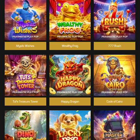
Mystic Wishes
Wealthy Frog
777 Rush
Tut's Treasure Tower
Happy Dragon
Code of Cairo