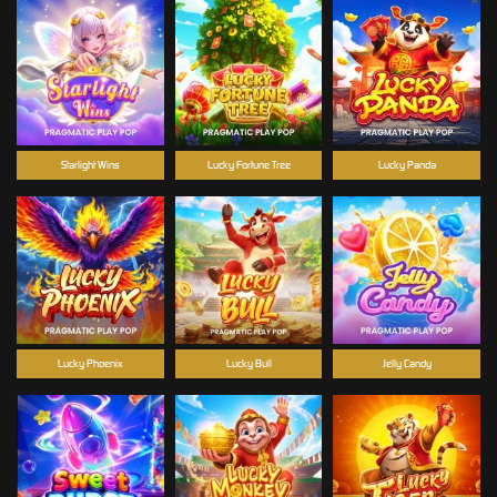
Starlight Wins
Lucky Fortune Tree
Lucky Panda
Lucky Phoenix
Lucky Bull
Jelly Candy